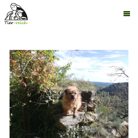
TIER-
REICH
270921