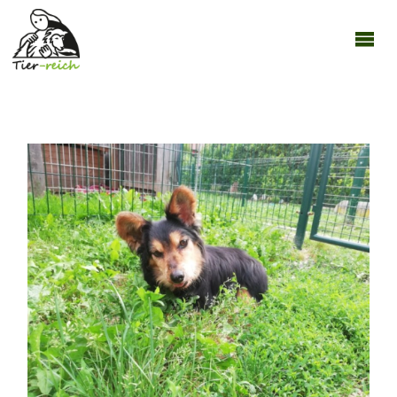
TIER-
REICH
260122