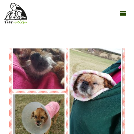
TIER-
REICH
18032019