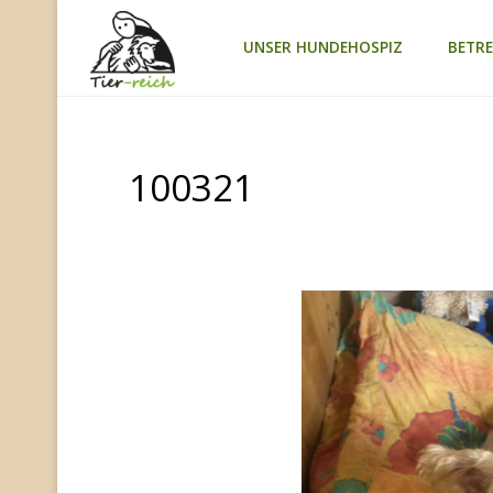
Zum
UNSER HUNDEHOSPIZ
BETR
TIER-
Inhalt
REICH
springen
100321