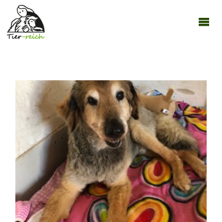
TIER-
REICH
10062020