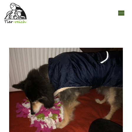
TIER-
REICH
09092019