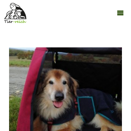
TIER-
REICH
08112020